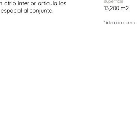
superfície
trio interior articula los
13,200 m2
espacial al conjunto.
*liderado como d